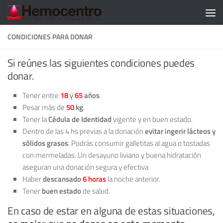
CONDICIONES PARA DONAR
Si reúnes las siguientes condiciones puedes
donar.
Tener entre
18
y
65
años
.
Pesar más de
50
kg
.
Tener la
Cédula de Identidad
vigente y en buen estado.
Dentro de las 4 hs previas a la donación
evitar ingerir lácteos y
sólidos grasos
. Podrás consumir galletitas al agua o tostadas
con mermeladas. Un desayuno liviano y buena hidratación
aseguran una donación segura y efectiva
Haber
descansado
6 horas
la noche anterior.
Tener
buen estado
de salud.
En caso de estar en alguna de estas situaciones,